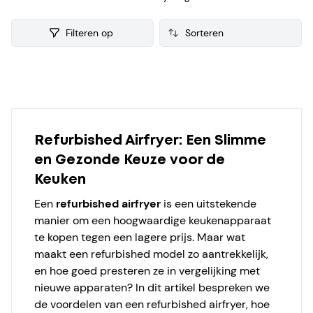
refurbished Airfryer verzamelen we ook consumenten
reviews, zodat je een weloverwogen keuze kunt maken bij je
Filteren op
aankoop.
Products
Refurbished Airfryer: Een Slimme
en Gezonde Keuze voor de
Keuken
Een
refurbished airfryer
is een uitstekende
manier om een hoogwaardige keukenapparaat
te kopen tegen een lagere prijs. Maar wat
maakt een refurbished model zo aantrekkelijk,
en hoe goed presteren ze in vergelijking met
nieuwe apparaten? In dit artikel bespreken we
de voordelen van een refurbished airfryer, hoe