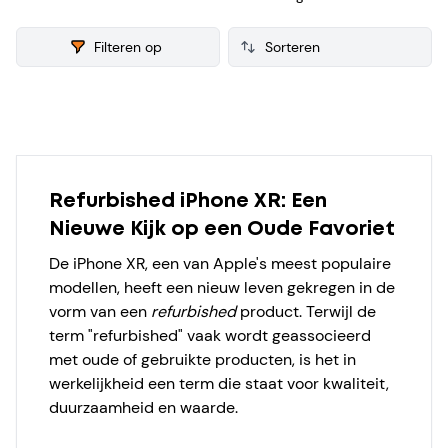
refurbished iPhone XS verzamelen we ook consumenten
reviews, zodat je een weloverwogen keuze kunt maken bij je
Filteren op
aankoop.
Products
Refurbished iPhone XR: Een
Nieuwe Kijk op een Oude Favoriet
De iPhone XR, een van Apple's meest populaire
modellen, heeft een nieuw leven gekregen in de
vorm van een
refurbished
product. Terwijl de
term "refurbished" vaak wordt geassocieerd
met oude of gebruikte producten, is het in
werkelijkheid een term die staat voor kwaliteit,
duurzaamheid en waarde.