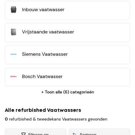
refurbished Vaatwasser verzamelen we ook consumenten
Inbouw vaatwasser
reviews, zodat je een weloverwogen keuze kunt maken bij je
aankoop.
Vrijstaande vaatwasser
Siemens Vaatwasser
Bosch Vaatwasser
+ Toon alle (
6
) categorieën
Alle refurbished Vaatwassers
0
refurbished & tweedekans Vaatwassers gevonden
Filteren op