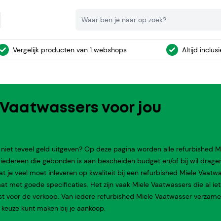
Zoeken
Vergelijk producten van 1 webshops
Altijd inclus
 Vaatwassers voor jou
niet teveel geld uitgeven? Op deze pagina worden alle refurbished M
iedereen die gebonden is aan bescheiden budget en/of bij wil drage
je veel moet inleveren op kwaliteit bij een refurbished Miele Vaatwa
at met goede specificaties. Het zijn vaak Miele Vaatwassers die al iet
test voor de verkoop. Van iedere refurbished Miele Vaatwasser verzam
keuze kunt maken bij je aankoop.