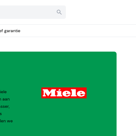
ief garantie
iele
n aan
sser,
s
elen we