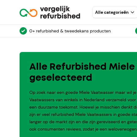
Alle categorieēn
0+ refurbished & tweedekans producten
Alle Refurbished Miele
geselecteerd
Op zoek naar een goede Miele Vaatwasser maar wil je 
Vaatwassers van winkels in Nederland verzameld voor 
een duurzame toekomst. Hoewel je misschien denkt dat 
zijn er veel refurbished Miele Vaatwassers in goede sta
langer op de markt zijn en die zijn gereviseerd en ge
ook consumenten reviews, zodat je een weloverwogen 