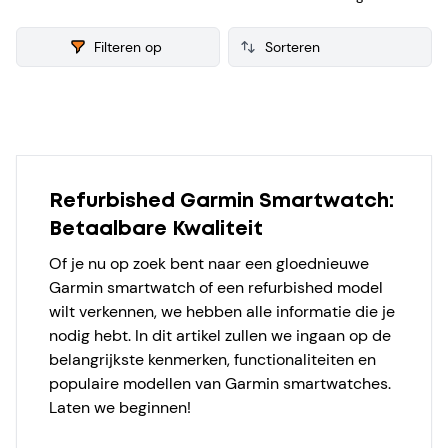
die zijn gereviseerd en getest voor de verkoop. Van iedere
refurbished Garmin Smartwatch verzamelen we ook
Filteren op
consumenten reviews, zodat je een weloverwogen keuze
kunt maken bij je aankoop.
Products
Refurbished Garmin Smartwatch:
Betaalbare Kwaliteit
Of je nu op zoek bent naar een gloednieuwe
Garmin smartwatch of een refurbished model
wilt verkennen, we hebben alle informatie die je
nodig hebt. In dit artikel zullen we ingaan op de
belangrijkste kenmerken, functionaliteiten en
populaire modellen van Garmin smartwatches.
Laten we beginnen!