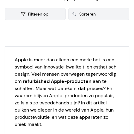
refurbished Apple verzamelen we ook consumenten
reviews, zodat je een weloverwogen keuze kunt maken bij je
Filteren op
aankoop.
Products
Apple is meer dan alleen een merk; het is een
symbool van innovatie, kwaliteit, en esthetisch
design. Veel mensen overwegen tegenwoordig
om
refurbished Apple-producten
aan te
schaffen. Maar wat betekent dat precies? En
waarom blijven Apple-producten zo populair,
zelfs als ze tweedehands zijn? In dit artikel
duiken we dieper in de wereld van Apple, hun
productevolutie, en wat deze apparaten zo
uniek maakt.