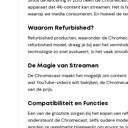
Sinds de lancering in 2013 heeft de Chromecas
apparaat dat 4K-content kan streamen. Het is f
waarop we media consumeren. En hoewel de techn
Waarom Refurbished?
Refurbished producten, waaronder de Chromecast,
refurbished model, draag je bij aan het verminde
technologie zo snel evolueert, is het vaak zinvo
De Magie van Streamen
De Chromecast maakt het mogelijk om content va
wat YouTube-video's wilt bekijken, de Chromecas
van de prijs.
Compatibiliteit en Functies
Een van de grootste zorgen bij het kopen van re
ondersteunt de Chromecast, zelfs oudere modell
worden ze regelmatig bijgewerkt om ervoor te zo