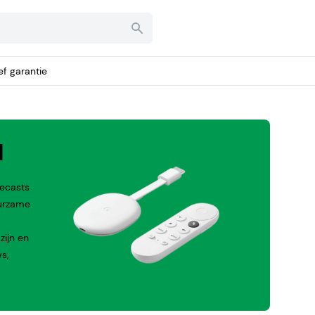
ief garantie
d
mecasts
uurzame
zijn en
s,