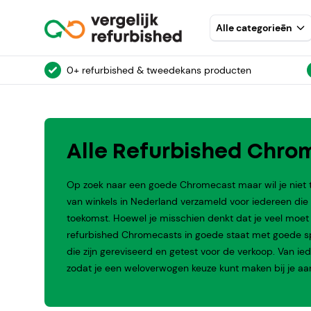
Alle categorieēn
0+ refurbished & tweedekans producten
Alle Refurbished Chro
Op zoek naar een goede Chromecast maar wil je niet 
van winkels in Nederland verzameld voor iedereen di
toekomst. Hoewel je misschien denkt dat je veel moet i
refurbished Chromecasts in goede staat met goede spec
die zijn gereviseerd en getest voor de verkoop. Van 
zodat je een weloverwogen keuze kunt maken bij je aa