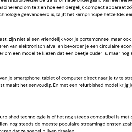
t een indrukwekkende transformatie ondergaan. Van een eenv
ascinerend om te zien hoe een dergelijk compact apparaat zo
ologie geavanceerd is, blijft het kernprincipe hetzelfde: ee
 zijn niet alleen vriendelijk voor je portemonnee, maar ook 
ren van elektronisch afval en bevorder je een circulaire econo
ller om een model te kiezen dat een beetje ouder is, maar nog 
n je smartphone, tablet of computer direct naar je tv te str
t maakt het eenvoudig. En met een refurbished model krijg je
furbished technologie is of het nog steeds compatibel is met
en, nog steeds de meeste populaire streamingdiensten zoals 
rgen dat ze soepel blijven draaien.