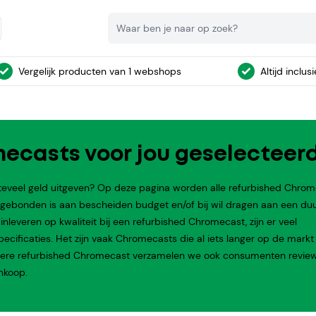
Zoeken
Vergelijk producten van 1 webshops
Altijd inclus
mecasts voor jou geselecteer
teveel geld uitgeven? Op deze pagina worden alle refurbished Chro
e gebonden is aan bescheiden budget en/of bij wil dragen aan een d
nleveren op kwaliteit bij een refurbished Chromecast, zijn er veel
ificaties. Het zijn vaak Chromecasts die al iets langer op de markt 
iedere refurbished Chromecast verzamelen we ook consumenten review
nkoop.