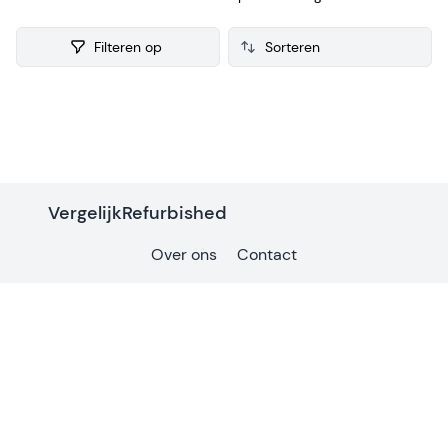
voor de verkoop. Van iedere refurbished Foodprocessor
verzamelen we ook consumenten reviews, zodat je een
Filteren op
weloverwogen keuze kunt maken bij je aankoop.
Products
VergelijkRefurbished
Over ons
Contact