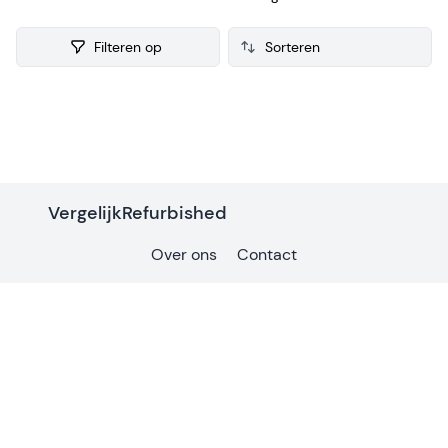
refurbished Fornuis verzamelen we ook consumenten
reviews, zodat je een weloverwogen keuze kunt maken bij je
Filteren op
aankoop.
Products
VergelijkRefurbished
Over ons
Contact