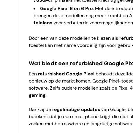
765G
-chip maakt het toestel krachtig genoeg 
Google Pixel 6 en 6 Pro
: Met de introduct
brengen deze modellen nog meer kracht en AI-f
telelens
voor verbeterde zoommogelijkheden
Door een van deze modellen te kiezen als
refur
toestel kan met name voordelig zijn voor gebrui
Wat biedt een refurbished Google Pix
Een
refurbished Google Pixel
behoudt dezelfde
opnieuw op de markt komen. Google Pixel-toes
software. Zelfs oudere modellen zoals de Pixel 4
gaming
.
Dankzij de
regelmatige updates
van Google, bli
betekent dat je een smartphone krijgt die niet 
zoeken met betrouwbare en langdurige softwareo