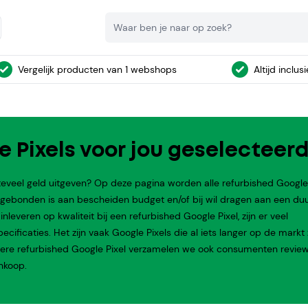
Zoeken
Vergelijk producten van 1 webshops
Altijd inclus
e Pixels voor jou geselecteer
teveel geld uitgeven? Op deze pagina worden alle refurbished Google
e gebonden is aan bescheiden budget en/of bij wil dragen aan een d
leveren op kwaliteit bij een refurbished Google Pixel, zijn er veel
ificaties. Het zijn vaak Google Pixels die al iets langer op de markt 
iedere refurbished Google Pixel verzamelen we ook consumenten review
nkoop.