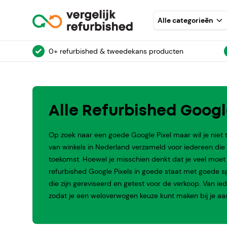
Alle categorieēn
0+ refurbished & tweedekans producten
Alle Refurbished Googl
Op zoek naar een goede Google Pixel maar wil je niet 
van winkels in Nederland verzameld voor iedereen di
toekomst. Hoewel je misschien denkt dat je veel moet in
refurbished Google Pixels in goede staat met goede spec
die zijn gereviseerd en getest voor de verkoop. Van 
zodat je een weloverwogen keuze kunt maken bij je aa