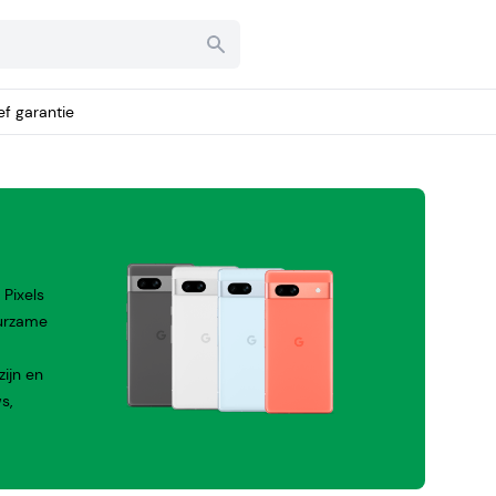
ief garantie
d
 Pixels
uurzame
zijn en
s,