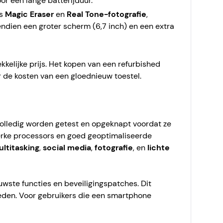
or een lange batterijduur.
ls
Magic Eraser
en
Real Tone-fotografie
,
endien een groter scherm (6,7 inch) en een extra
ekkelijke prijs. Het kopen van een refurbished
r de kosten van een gloednieuw toestel.
olledig worden getest en opgeknapt voordat ze
erke processors en goed geoptimaliseerde
ltitasking
,
social media
,
fotografie
, en
lichte
uwste functies en beveiligingspatches. Dit
rheden. Voor gebruikers die een smartphone