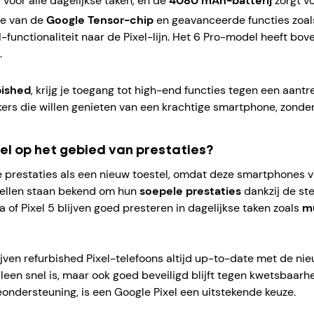
voor alle dagelijkse taken, en de
4080 mAh-batterij
zorgt vo
ie van de
Google Tensor-chip
en geavanceerde functies zoa
unctionaliteit naar de Pixel-lijn. Het 6 Pro-model heeft bov
.
bished
, krijg je toegang tot high-end functies tegen een aantr
kers die willen genieten van een krachtige smartphone, zonde
el op het gebied van prestaties?
 prestaties als een nieuw toestel, omdat deze smartphones v
tellen staan bekend om hun
soepele prestaties
dankzij de st
a of Pixel 5 blijven goed presteren in dagelijkse taken zoals
mu
jven refurbished Pixel-telefoons altijd up-to-date met de nie
alleen snel is, maar ook goed beveiligd blijft tegen kwetsbaa
ndersteuning, is een Google Pixel een uitstekende keuze.