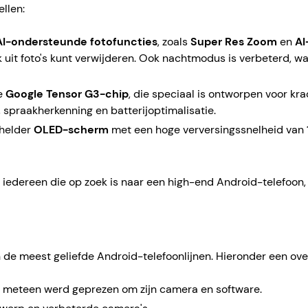
llen:
AI-ondersteunde fotofuncties
, zoals
Super Res Zoom
en
AI
it foto's kunt verwijderen. Ook nachtmodus is verbeterd, wat 
we
Google Tensor G3-chip
, die speciaal is ontworpen voor k
, spraakherkenning en batterijoptimalisatie.
 helder
OLED-scherm
met een hoge verversingssnelheid van
 iedereen die op zoek is naar een high-end Android-telefoon
n de meest geliefde Android-telefoonlijnen. Hieronder een ove
t meteen werd geprezen om zijn camera en software.