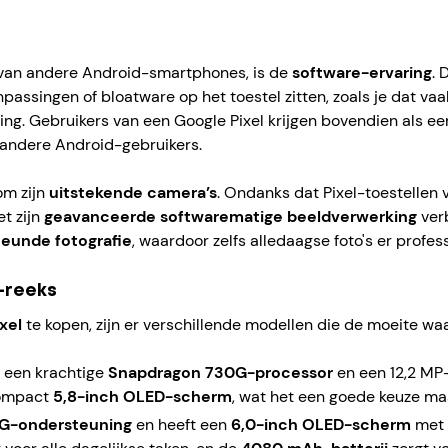
 van andere Android-smartphones, is de
software-ervaring
. 
assingen of bloatware op het toestel zitten, zoals je dat vaak
ing. Gebruikers van een Google Pixel krijgen bovendien als e
andere Android-gebruikers.
om zijn
uitstekende camera’s
. Ondanks dat Pixel-toestellen
t zijn
geavanceerde softwarematige beeldverwerking
verb
eunde fotografie
, waardoor zelfs alledaagse foto's er profess
l-reeks
xel
te kopen, zijn er verschillende modellen die de moeite waa
t een krachtige
Snapdragon 730G-processor
en een 12,2 MP-
compact
5,8-inch OLED-scherm
, wat het een goede keuze ma
G-ondersteuning
en heeft een
6,0-inch OLED-scherm
met 