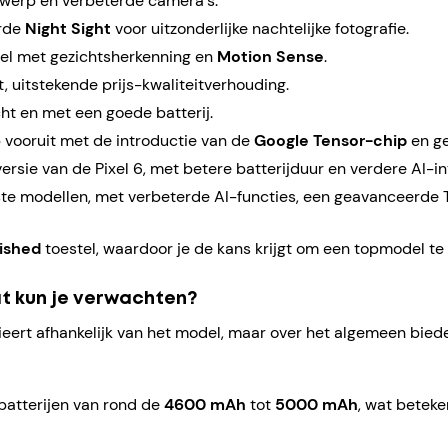
twerp en verbeterde camera's.
erde
Night Sight
voor uitzonderlijke nachtelijke fotografie.
el met gezichtsherkenning en
Motion Sense
.
, uitstekende prijs-kwaliteitverhouding.
t en met een goede batterij.
 vooruit met de introductie van de
Google Tensor-chip
en ge
ersie van de Pixel 6, met betere batterijduur en verdere AI-in
te modellen, met verbeterde AI-functies, een geavanceerde 
bished
toestel, waardoor je de kans krijgt om een topmodel te 
at kun je verwachten?
rieert afhankelijk van het model, maar over het algemeen bie
batterijen van rond de
4600 mAh
tot
5000 mAh
, wat betek