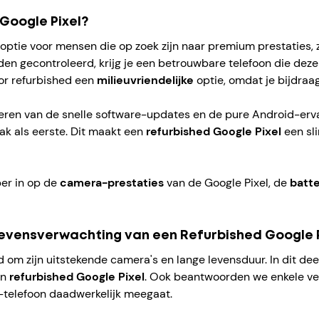
Google Pixel?
optie voor mensen die op zoek zijn naar premium prestaties,
en gecontroleerd, krijg je een betrouwbare telefoon die deze
oor refurbished een
milieuvriendelijke
optie, omdat je bijdraa
fiteren van de snelle software-updates en de pure Android-erva
ak als eerste. Dit maakt een
refurbished Google Pixel
een sl
per in op de
camera-prestaties
van de Google Pixel, de
batte
levensverwachting van een Refurbished Google P
d om zijn uitstekende camera's en lange levensduur. In dit de
en
refurbished Google Pixel
. Ook beantwoorden we enkele vee
l-telefoon daadwerkelijk meegaat.