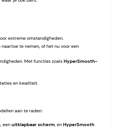
 waar je ook bent.
 voor extreme omstandigheden.
 naartoe te nemen, of het nu voor een
tandigheden. Met functies zoals
HyperSmooth-
aties en kwaliteit.
odellen aan te raden:
o
, een
uitklapbaar scherm
, en
HyperSmooth