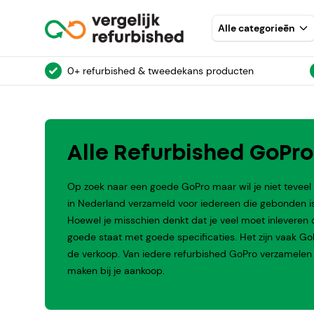
Alle categorieēn
0+ refurbished & tweedekans producten
Alle Refurbished GoPro
Op zoek naar een goede GoPro maar wil je niet teveel
in Nederland verzameld voor iedereen die gebonden i
Hoewel je misschien denkt dat je veel moet inleveren op
goede staat met goede specificaties. Het zijn vaak GoPr
de verkoop. Van iedere refurbished GoPro verzamelen
maken bij je aankoop.