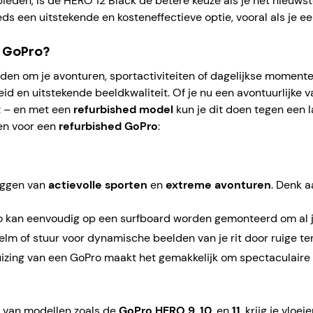
ieden, is de HERO 12 Black de betere keuze als je het nieuw
ds een uitstekende en kosteneffectieve optie, vooral als je e
d GoPro?
den om je avonturen, sportactiviteiten of dagelijkse momente
en uitstekende beeldkwaliteit. Of je nu een avontuurlijke va
bt – en met een
refurbished model
kun je dit doen tegen een la
gen voor een
refurbished GoPro
:
leggen van
actievolle sporten
en
extreme avonturen
. Denk a
ro kan eenvoudig op een surfboard worden gemonteerd om al j
elm of stuur voor dynamische beelden van je rit door ruige te
izing van een GoPro maakt het gemakkelijk om spectaculaire b
van modellen zoals de
GoPro HERO 9
,
10
, en
11
, krijg je vloe