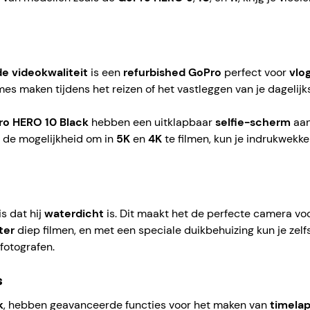
e videokwaliteit
is een
refurbished GoPro
perfect voor
vlo
 maken tijdens het reizen of het vastleggen van je dagelijks
ro HERO 10 Black
hebben een uitklapbaar
selfie-scherm
aan
or de mogelijkheid om in
5K
en
4K
te filmen, kun je indrukwekke
is dat hij
waterdicht
is. Dit maakt het de perfecte camera voo
ter
diep filmen, en met een speciale duikbehuizing kun je zelf
fotografen.
s
k
, hebben geavanceerde functies voor het maken van
timela