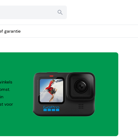
ief garantie
inkels
omst.
in
st voor