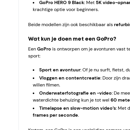
GoPro HERO 9 Black
: Met
5K video-opn
krachtige optie voor beginners.
Beide modellen zijn ook beschikbaar als
refurb
Wat kun je doen met een GoPro?
Een
GoPro
is ontworpen om je avonturen vast te
sport:
Sport en avontuur
: Of je nu surft, fiets
Vloggen en contentcreatie
: Door zijn d
willen filmen.
Onderwaterfotografie en -video
: De mee
waterdichte behuizing kun je tot wel
60 mete
Timelapse en slow-motion video’s
: Met 
frames per seconde
.