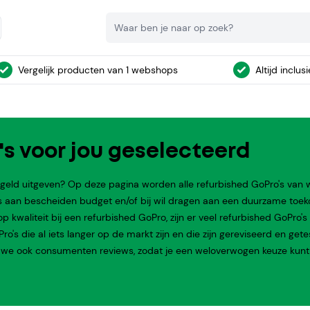
Zoeken
Vergelijk producten van 1 webshops
Altijd inclus
's voor jou geselecteerd
 geld uitgeven? Op deze pagina worden alle refurbished GoPro's van w
s aan bescheiden budget en/of bij wil dragen aan een duurzame toek
 kwaliteit bij een refurbished GoPro, zijn er veel refurbished GoPro's 
o's die al iets langer op de markt zijn en die zijn gereviseerd en gete
 we ook consumenten reviews, zodat je een weloverwogen keuze kunt