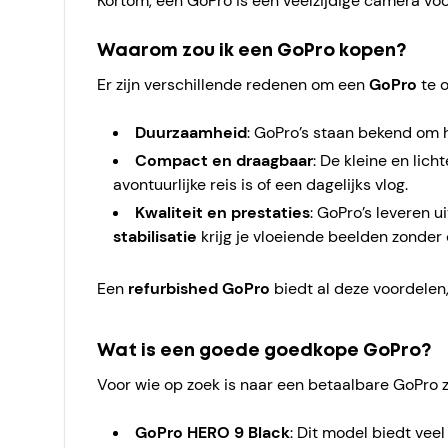
Kortom, een GoPro is een veelzijdige camera voor
Waarom zou ik een GoPro kopen?
Er zijn verschillende redenen om een
GoPro
te 
Duurzaamheid
: GoPro’s staan bekend om
Compact en draagbaar
: De kleine en lic
avontuurlijke reis is of een dagelijks vlog.
Kwaliteit en prestaties
: GoPro’s leveren 
stabilisatie
krijg je vloeiende beelden zonder 
Een
refurbished GoPro
biedt al deze voordelen,
Wat is een goede goedkope GoPro?
Voor wie op zoek is naar een betaalbare GoPro zo
GoPro HERO 9 Black
: Dit model biedt veel