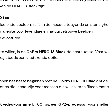
de
GoPro HERO 13 Black
. Dit model biedt een ongeëvenaarde 
van de HERO 13 Black zijn:
0 fps
.
loeiende beelden, zelfs in de meest uitdagende omstandighe
eurdiepte
voor levendige en natuurgetrouwe beelden.
ge avonturen.
e willen, is de
GoPro HERO 13 Black
de beste keuze. Voor wie
og steeds een uitstekende optie.
kunnen het beste beginnen met de
GoPro HERO 10 Black
of de
ties die ideaal zijn voor mensen die willen leren filmen met
3K video-opname
bij
60 fps
, een
GP2-processor
voor sneller