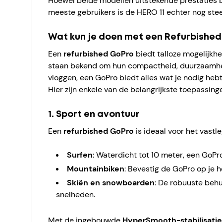
Hoewel beide modellen uitstekende prestaties b
meeste gebruikers is de HERO 11 echter nog stee
Wat kun je doen met een Refurbishe
Een
refurbished GoPro
biedt talloze mogelijkhe
staan bekend om hun compactheid, duurzaamheid 
vloggen, een GoPro biedt alles wat je nodig he
Hier zijn enkele van de belangrijkste toepassin
1. Sport en avontuur
Een
refurbished GoPro
is ideaal voor het vast
Surfen
: Waterdicht tot 10 meter, een GoP
Mountainbiken
: Bevestig de GoPro op je h
Skiën en snowboarden
: De robuuste behu
snelheden.
Met de ingebouwde
HyperSmooth-stabilisatie