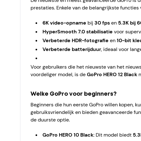
De nieuwste en meest geavanceerde GoPro is 
prestaties. Enkele van de belangrijkste functies 
6K video-opname
bij
30 fps
en
5.3K bij 6
HyperSmooth 7.0 stabilisatie
voor superv
Verbeterde HDR-fotografie
en
10-bit kl
Verbeterde batterijduur
, ideaal voor lan
Voor gebruikers die het nieuwste van het nieuwst
voordeliger model, is de
GoPro HERO 12 Black
n
Welke GoPro voor beginners?
Beginners die hun eerste GoPro willen kopen, 
gebruiksvriendelijk en bieden geavanceerde func
de duurste optie.
GoPro HERO 10 Black
: Dit model biedt
5.