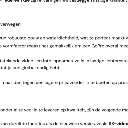
 iedereen die zijn ervaringen wil vastleggen in hoge kwaliteit,
overwegen:
 hun robuuste bouw en waterdichtheid, wat ze perfect maakt
hte vormfactor maakt het gemakkelijk om een GoPro overal mee
uitstekende video- en foto-opnames, zelfs in lastige lichtoms
dat je een gimbal nodig hebt.
 maar dan tegen een lagere prijs, zonder in te boeten op prest
nder al te veel in te leveren op kwaliteit, zijn de volgende m
 van dezelfde functies als de nieuwere versies, zoals
5K-vide