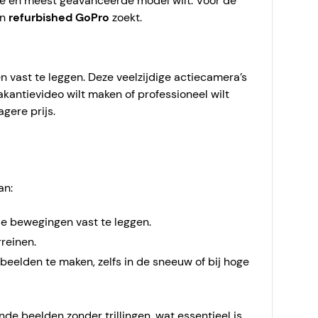
ste en meest geavanceerde model wilt. Voor de
en
refurbished GoPro
zoekt.
n vast te leggen. Deze veelzijdige actiecamera’s
kantievideo wilt maken of professioneel wilt
gere prijs.
an:
e bewegingen vast te leggen.
rreinen.
eelden te maken, zelfs in de sneeuw of bij hoge
iende beelden zonder trillingen, wat essentieel is