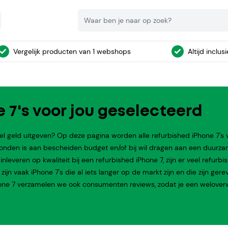
Zoeken
Vergelijk producten van 1 webshops
Altijd inclus
e 7's voor jou geselecteerd
el geld uitgeven? Op deze pagina worden alle refurbished iPhone 7's 
bonden is aan bescheiden budget en/of bij wil dragen aan een duurz
leveren op kwaliteit bij een refurbished iPhone 7, zijn er veel refurbi
ijn vaak iPhone 7's die al iets langer op de markt zijn en die zijn gere
Phone 7 verzamelen we ook consumenten reviews, zodat je een welove