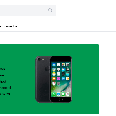
ief garantie
van
ame
shed
viseerd
rwogen