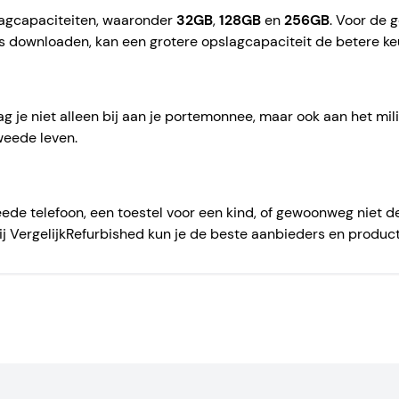
slagcapaciteiten, waaronder
32GB
,
128GB
en
256GB
. Voor de 
s downloaden, kan een grotere opslagcapaciteit de betere keu
ag je niet alleen bij aan je portemonnee, maar ook aan het mil
weede leven.
ede telefoon, een toestel voor een kind, of gewoonweg niet 
Bij VergelijkRefurbished kun je de beste aanbieders en produc