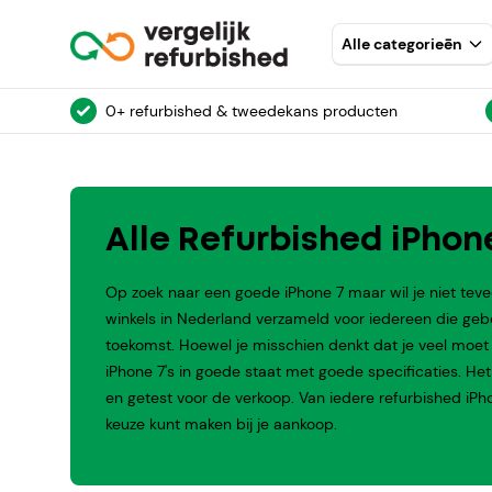
Alle categorieēn
0+ refurbished & tweedekans producten
Alle Refurbished iPhon
Op zoek naar een goede iPhone 7 maar wil je niet teve
winkels in Nederland verzameld voor iedereen die ge
toekomst. Hoewel je misschien denkt dat je veel moet in
iPhone 7's in goede staat met goede specificaties. Het z
en getest voor de verkoop. Van iedere refurbished i
keuze kunt maken bij je aankoop.