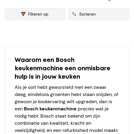
de markt zijn en die zijn gereviseerd en getest voor de
verkoop. Van iedere refurbished Bosch Keukenmachine
Filteren op
verzamelen we ook consumenten reviews, zodat je een
weloverwogen keuze kunt maken bij je aankoop.
Products
Waarom een Bosch
keukenmachine een onmisbare
hulp is in jouw keuken
Als je ooit hebt geworsteld met een zwaar
deeg, eindeloos groenten hebt staan snijden, of
gewoon je kookervaring wilt upgraden, dan is
een
Bosch keukenmachine
precies wat je
nodig hebt. Bosch staat bekend om zijn
combinatie van kwaliteit, kracht en
veelzijdigheid, en een refurbished model maakt