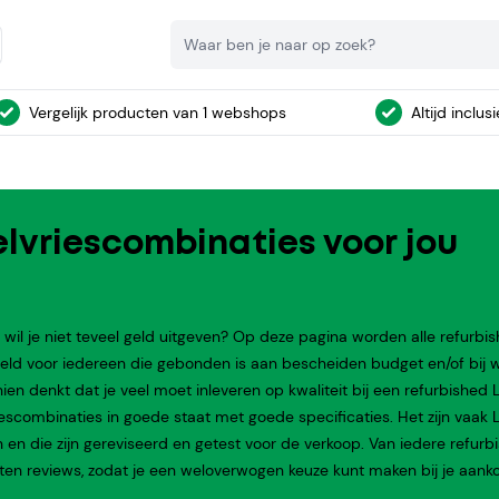
Zoeken
Vergelijk producten van 1 webshops
Altijd inclus
elvriescombinaties voor jou
il je niet teveel geld uitgeven? Op deze pagina worden alle refurbi
eld voor iedereen die gebonden is aan bescheiden budget en/of bij w
n denkt dat je veel moet inleveren op kwaliteit bij een refurbished 
riescombinaties in goede staat met goede specificaties. Het zijn vaak 
n en die zijn gereviseerd en getest voor de verkoop. Van iedere refurb
n reviews, zodat je een weloverwogen keuze kunt maken bij je aank