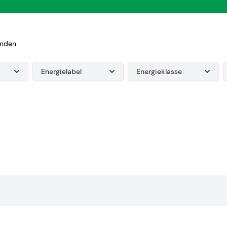
s
onden
Energielabel
Energieklasse