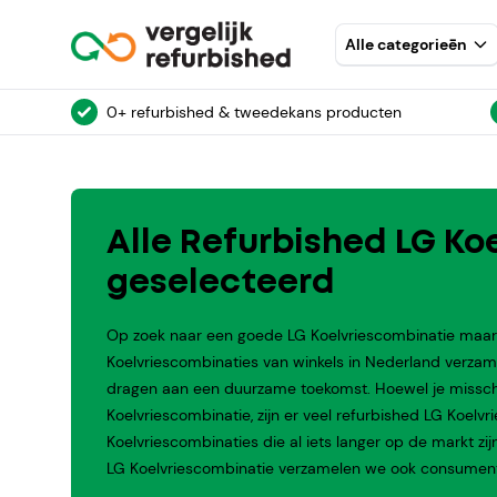
Alle categorieēn
0+ refurbished & tweedekans producten
Alle Refurbished LG Ko
geselecteerd
Op zoek naar een goede LG Koelvriescombinatie maar w
Koelvriescombinaties van winkels in Nederland verzam
dragen aan een duurzame toekomst. Hoewel je misschie
Koelvriescombinatie, zijn er veel refurbished LG Koelv
Koelvriescombinaties die al iets langer op de markt zij
LG Koelvriescombinatie verzamelen we ook consumente