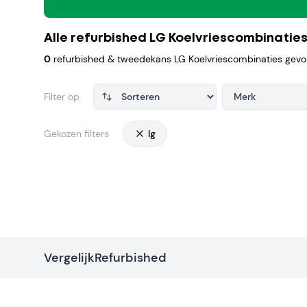
Alle refurbished LG Koelvriescombinatie
0
refurbished & tweedekans LG Koelvriescombinaties gev
Filter op
Merk
Gekozen filters
lg
Products
VergelijkRefurbished