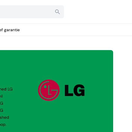
ief garantie
shed LG
il
LG
LG
ished
oop.