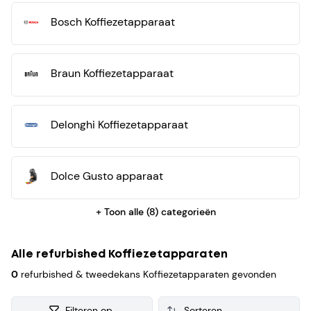
voor de verkoop. Van iedere refurbished Koffiezetapparaat
Bosch Koffiezetapparaat
verzamelen we ook consumenten reviews, zodat je een
weloverwogen keuze kunt maken bij je aankoop.
Braun Koffiezetapparaat
Delonghi Koffiezetapparaat
Dolce Gusto apparaat
+ Toon alle (
8
) categorieën
Alle refurbished Koffiezetapparaten
0
refurbished & tweedekans Koffiezetapparaten gevonden
Filteren op