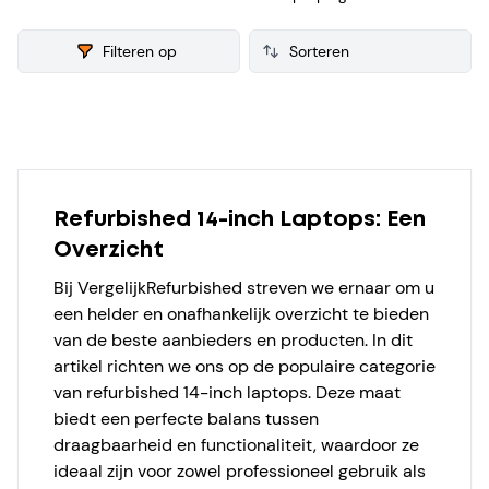
verkoop. Van iedere refurbished 14 inch Laptop verzamelen
we ook consumenten reviews, zodat je een weloverwogen
Filteren op
keuze kunt maken bij je aankoop.
Products
Refurbished 14-inch Laptops: Een
Overzicht
Bij
VergelijkRefurbished
streven we ernaar om u
een helder en onafhankelijk overzicht te bieden
van de beste aanbieders en producten. In dit
artikel richten we ons op de populaire categorie
van
refurbished 14-inch laptops
. Deze maat
biedt een perfecte balans tussen
draagbaarheid en functionaliteit, waardoor ze
ideaal zijn voor zowel professioneel gebruik als