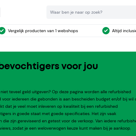
Zoeken
Vergelijk producten van 1 webshops
Altijd inclus
bevochtigers voor jou
niet teveel geld uitgeven? Op deze pagina worden alle refurbished
 voor iedereen die gebonden is aan bescheiden budget en/of bij wil
dat je veel moet inleveren op kwaliteit bij een refurbished
tigers in goede staat met goede specificaties. Het zijn vaak
en die zijn gereviseerd en getest voor de verkoop. Van iedere refurbis
ews, zodat je een weloverwogen keuze kunt maken bij je aankoop.