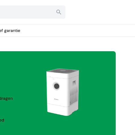
ief garantie
 dragen
hed