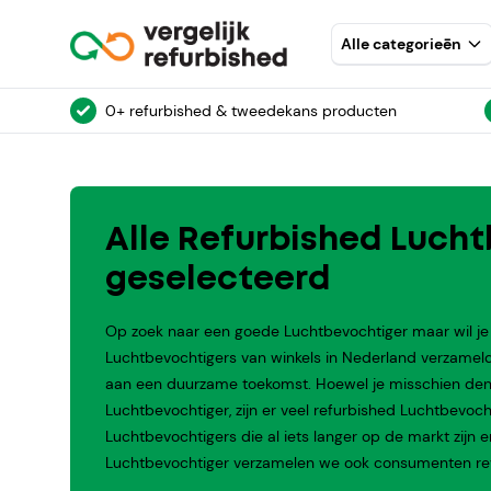
Alle categorieēn
0+ refurbished & tweedekans producten
Alle Refurbished Lucht
geselecteerd
Op zoek naar een goede Luchtbevochtiger maar wil je 
Luchtbevochtigers van winkels in Nederland verzameld
aan een duurzame toekomst. Hoewel je misschien denkt 
Luchtbevochtiger, zijn er veel refurbished Luchtbevoch
Luchtbevochtigers die al iets langer op de markt zijn 
Luchtbevochtiger verzamelen we ook consumenten revi