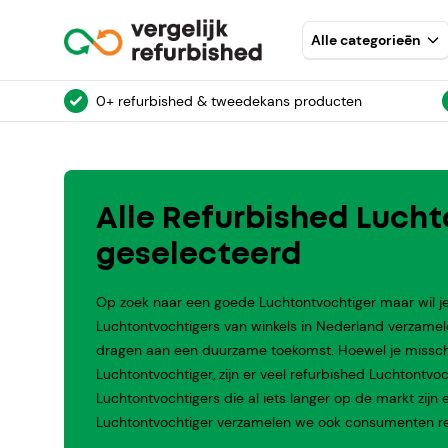
Alle categorieēn
0+ refurbished & tweedekans producten
Alle Refurbished Lucht
geselecteerd
Op zoek naar een goede Luchtontvochtiger maar wil je
Luchtontvochtigers van winkels in Nederland verzamel
dragen aan een duurzame toekomst. Hoewel je misschien
Luchtontvochtiger, zijn er veel refurbished Luchtontvo
Luchtontvochtigers die al iets langer op de markt zijn 
Luchtontvochtiger verzamelen we ook consumenten rev