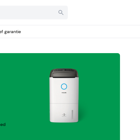
ief garantie
hed