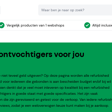
Zoeken
Vergelijk producten van 1 webshops
Altijd inclus
ontvochtigers voor jou
 niet teveel geld uitgeven? Op deze pagina worden alle refurbished
d voor iedereen die gebonden is aan bescheiden budget en/of bij wil
 denkt dat je veel moet inleveren op kwaliteit bij een refurbished
chtigers in goede staat met goede specificaties. Het zijn vaak
en die zijn gereviseerd en getest voor de verkoop. Van iedere refurbis
iews, zodat je een weloverwogen keuze kunt maken bij je aankoop.