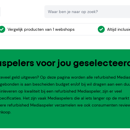
Zoeken
Vergelijk producten van 1 webshops
Altijd inclus
spelers voor jou geselecteer
teveel geld uitgeven? Op deze pagina worden alle refurbished Media
e gebonden is aan bescheiden budget en/of bij wil dragen aan een d
leveren op kwaliteit bij een refurbished Mediaspeler, zijn er veel
ificaties. Het zijn vaak Mediaspelers die al iets langer op de markt 
iedere refurbished Mediaspeler verzamelen we ook consumenten review
nkoop.