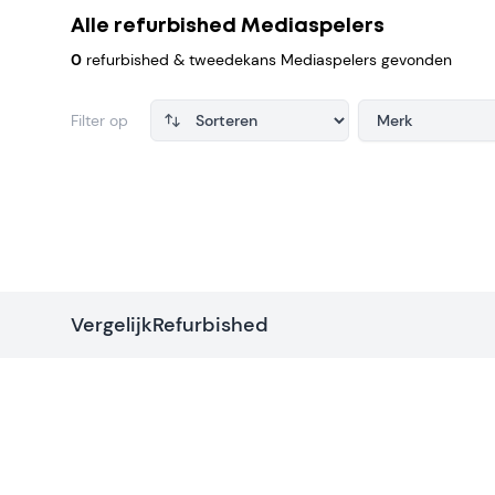
Alle refurbished Mediaspelers
0
refurbished & tweedekans Mediaspelers gevonden
Filter op
Merk
Products
VergelijkRefurbished