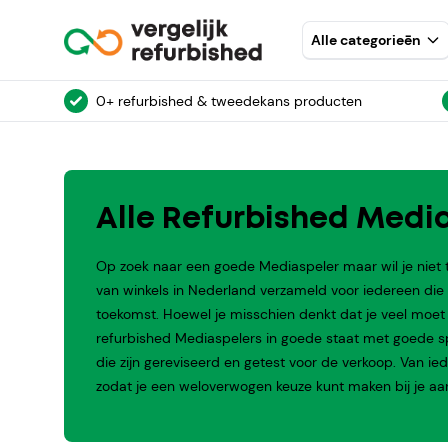
Alle categorieēn
0+ refurbished & tweedekans producten
Alle Refurbished Media
Op zoek naar een goede Mediaspeler maar wil je niet 
van winkels in Nederland verzameld voor iedereen di
toekomst. Hoewel je misschien denkt dat je veel moet in
refurbished Mediaspelers in goede staat met goede spec
die zijn gereviseerd en getest voor de verkoop. Van 
zodat je een weloverwogen keuze kunt maken bij je aa