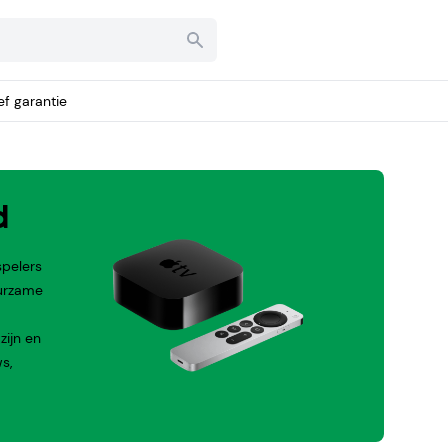
ief garantie
d
spelers
uurzame
zijn en
s,