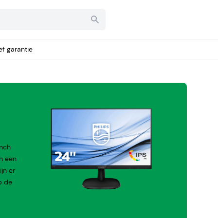
ief garantie
inch
an een
jn er
p de