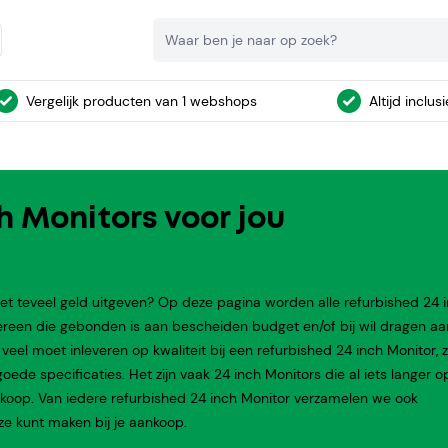
Zoeken
Vergelijk producten van 1 webshops
Altijd inclus
h Monitors voor jou
et teveel geld uitgeven? Op deze pagina worden alle refurbished 24 
ereen die gebonden is aan bescheiden budget en/of bij wil dragen a
el moet inleveren op kwaliteit bij een refurbished 24 inch Monitor, zi
ede specificaties. Het zijn vaak 24 inch Monitors die al iets langer o
verkoop. Van iedere refurbished 24 inch Monitor verzamelen we ook
e kunt maken bij je aankoop.