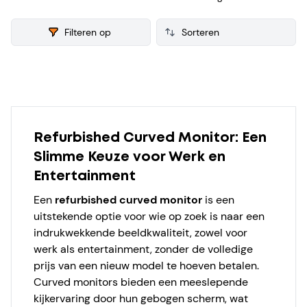
voor de verkoop. Van iedere refurbished Curved Monitor
verzamelen we ook consumenten reviews, zodat je een
Filteren op
weloverwogen keuze kunt maken bij je aankoop.
Products
Refurbished Curved Monitor: Een
Slimme Keuze voor Werk en
Entertainment
Een
refurbished curved monitor
is een
uitstekende optie voor wie op zoek is naar een
indrukwekkende beeldkwaliteit, zowel voor
werk als entertainment, zonder de volledige
prijs van een nieuw model te hoeven betalen.
Curved monitors bieden een meeslepende
kijkervaring door hun gebogen scherm, wat