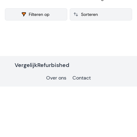
voor de verkoop. Van iedere refurbished Ultrawide Monitor
verzamelen we ook consumenten reviews, zodat je een
Filteren op
weloverwogen keuze kunt maken bij je aankoop.
Products
VergelijkRefurbished
Over ons
Contact