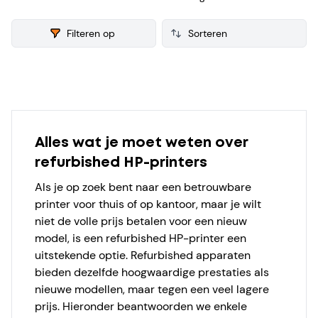
refurbished HP Printer verzamelen we ook consumenten
reviews, zodat je een weloverwogen keuze kunt maken bij je
Filteren op
aankoop.
Products
Alles wat je moet weten over
refurbished HP-printers
Als je op zoek bent naar een betrouwbare
printer voor thuis of op kantoor, maar je wilt
niet de volle prijs betalen voor een nieuw
model, is een refurbished HP-printer een
uitstekende optie. Refurbished apparaten
bieden dezelfde hoogwaardige prestaties als
nieuwe modellen, maar tegen een veel lagere
prijs. Hieronder beantwoorden we enkele