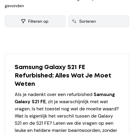
gevonden
en die zijn gereviseerd en getest voor de verkoop. Van
iedere refurbished Samsung Galaxy S21 FE verzamelen we
ook consumenten reviews, zodat je een weloverwogen
Filteren op
keuze kunt maken bij je aankoop.
Products
Samsung Galaxy S21 FE
Refurbished: Alles Wat Je Moet
Weten
Als je nadenkt over een refurbished
Samsung
Galaxy S21 FE
, zit je waarschijnlijk met wat
vragen. Is het toestel nog wel de moeite waard?
Wat is eigenlijk het verschil tussen de Galaxy
S21 en de S21 FE? Laten we die vragen op een
leuke en heldere manier beantwoorden, zonder