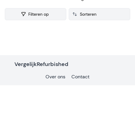
refurbished Scanner verzamelen we ook consumenten
reviews, zodat je een weloverwogen keuze kunt maken bij je
Filteren op
aankoop.
Products
VergelijkRefurbished
Over ons
Contact