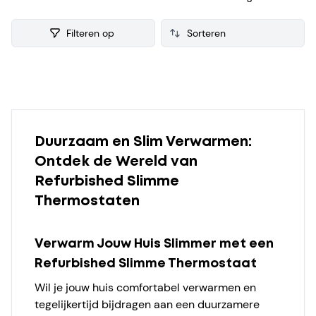
getest voor de verkoop. Van iedere refurbished Slimme
thermostaat verzamelen we ook consumenten reviews,
Filteren op
zodat je een weloverwogen keuze kunt maken bij je
aankoop.
Products
Duurzaam en Slim Verwarmen:
Ontdek de Wereld van
Refurbished Slimme
Thermostaten
Verwarm Jouw Huis Slimmer met een
Refurbished Slimme Thermostaat
Wil je jouw huis comfortabel verwarmen en
tegelijkertijd bijdragen aan een duurzamere