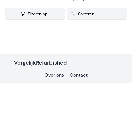
refurbished Stijltang verzamelen we ook consumenten
reviews, zodat je een weloverwogen keuze kunt maken bij je
Filteren op
aankoop.
Products
VergelijkRefurbished
Over ons
Contact