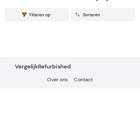
voor de verkoop. Van iedere refurbished Numatic
stofzuiger verzamelen we ook consumenten reviews, zodat
Filteren op
je een weloverwogen keuze kunt maken bij je aankoop.
Products
VergelijkRefurbished
Over ons
Contact