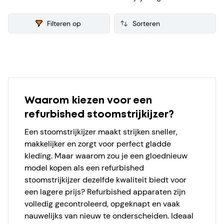
voor de verkoop. Van iedere refurbished Stoomstrijkijzer
verzamelen we ook consumenten reviews, zodat je een
Filteren op
weloverwogen keuze kunt maken bij je aankoop.
Products
Waarom kiezen voor een
refurbished stoomstrijkijzer?
Een stoomstrijkijzer maakt strijken sneller,
makkelijker en zorgt voor perfect gladde
kleding. Maar waarom zou je een gloednieuw
model kopen als een refurbished
stoomstrijkijzer dezelfde kwaliteit biedt voor
een lagere prijs? Refurbished apparaten zijn
volledig gecontroleerd, opgeknapt en vaak
nauwelijks van nieuw te onderscheiden. Ideaal