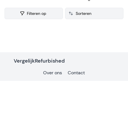
verkoop. Van iedere refurbished Toetsenbord verzamelen
we ook consumenten reviews, zodat je een weloverwogen
Filteren op
keuze kunt maken bij je aankoop.
Products
VergelijkRefurbished
Over ons
Contact