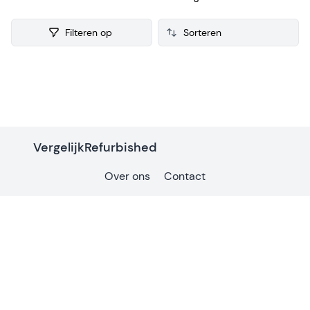
refurbished Tondeuse verzamelen we ook consumenten
reviews, zodat je een weloverwogen keuze kunt maken bij je
Filteren op
aankoop.
Products
VergelijkRefurbished
Over ons
Contact