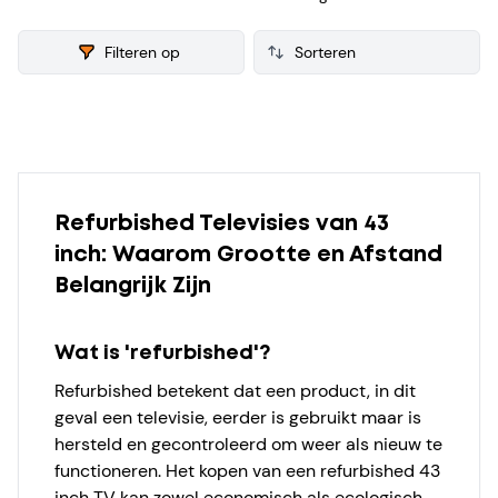
refurbished 43 inch TV verzamelen we ook consumenten
reviews, zodat je een weloverwogen keuze kunt maken bij je
Filteren op
aankoop.
Products
Refurbished Televisies van 43
inch: Waarom Grootte en Afstand
Belangrijk Zijn
Wat is 'refurbished'?
Refurbished betekent dat een product, in dit
geval een televisie, eerder is gebruikt maar is
hersteld en gecontroleerd om weer als nieuw te
functioneren. Het kopen van een refurbished 43
inch TV kan zowel economisch als ecologisch