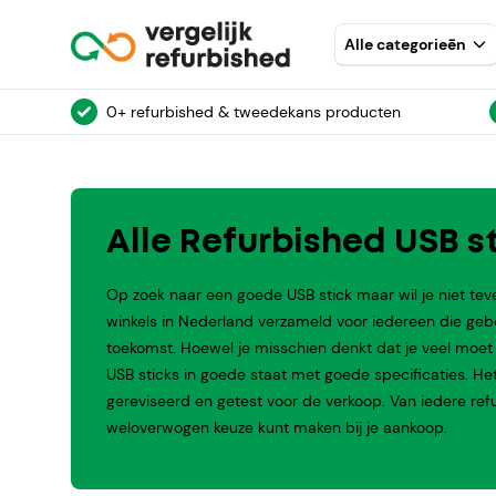
Alle categorieēn
0+ refurbished & tweedekans producten
Alle Refurbished USB s
Op zoek naar een goede USB stick maar wil je niet tev
winkels in Nederland verzameld voor iedereen die ge
toekomst. Hoewel je misschien denkt dat je veel moet in
USB sticks in goede staat met goede specificaties. Het z
gereviseerd en getest voor de verkoop. Van iedere re
weloverwogen keuze kunt maken bij je aankoop.