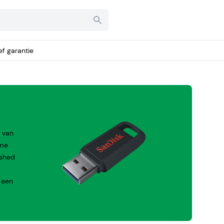
ief garantie
s van
ame
ished
 een