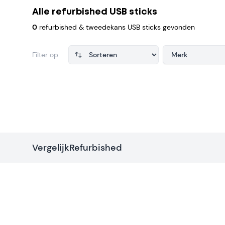
Alle refurbished USB sticks
0
refurbished & tweedekans USB sticks gevonden
Filter op
Merk
Products
VergelijkRefurbished